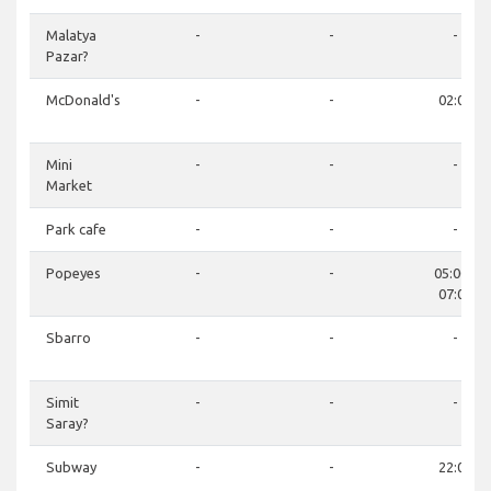
Malatya
-
-
-
Pazar?
McDonald's
-
-
02:00
Mini
-
-
-
Market
Park cafe
-
-
-
Popeyes
-
-
05:00 -
07:00
Sbarro
-
-
-
Simit
-
-
-
Saray?
Subway
-
-
22:00