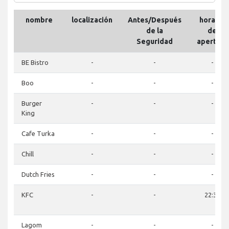
nombre
localización
Antes/Después
horario
de la
de
Seguridad
apertura
BE Bistro
-
-
-
Boo
-
-
-
Burger
-
-
-
King
Cafe Turka
-
-
-
Chill
-
-
-
Dutch Fries
-
-
-
KFC
-
-
22:30
Lagom
-
-
-