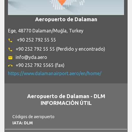
Aeropuerto de Dalaman
Ege, 48770 Dalaman/Muğla, Turkey
+90 252 792 55 55
phone
+90 252 792 55 55 (Perdido y encontrado)
phone
info@yda.aero
email
+90 252 792 5565 (fax)
call_end
https://www.dalamanairport.aero/en/home/
Aeropuerto de Dalaman - DLM
INFORMACIÓN ÚTIL
Códigos de aeropuerto
IATA: DLM