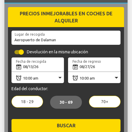
PRECIOS INMEJORABLES EN COCHES DE
ALQUILER
Lugar de recogida
Devolución en la misma ubicación
Fecha de recogida
Fecha de regreso
Edad del conductor:
18 - 29
70+
30 - 69
BUSCAR