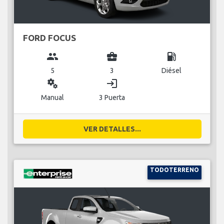
FORD FOCUS
group
business_center
local_gas_station
5
3
Diésel
miscellaneous_services
login
Manual
3 Puerta
VER DETALLES...
TODOTERRENO