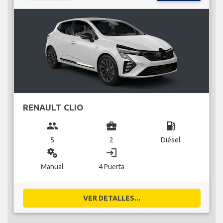
RENAULT CLIO
group
business_center
local_gas_station
5
2
Diésel
miscellaneous_services
login
Manual
4 Puerta
VER DETALLES...