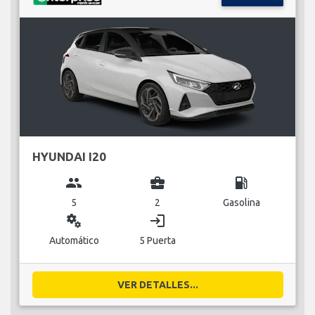
HYUNDAI I20
group
business_center
local_gas_station
5
2
Gasolina
miscellaneous_services
login
Automático
5 Puerta
VER DETALLES...