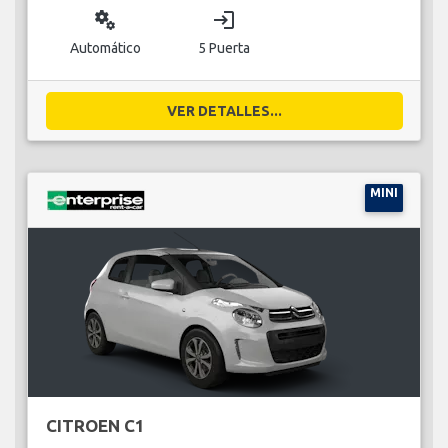
miscellaneous_services
login
Automático
5 Puerta
VER DETALLES...
MINI
CITROEN C1