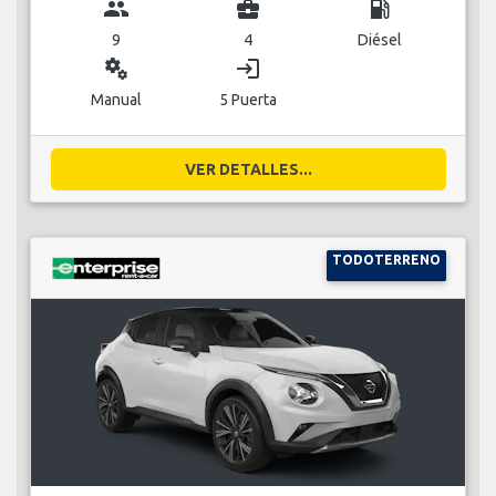
group
business_center
local_gas_station
9
4
Diésel
miscellaneous_services
login
Manual
5 Puerta
VER DETALLES...
TODOTERRENO