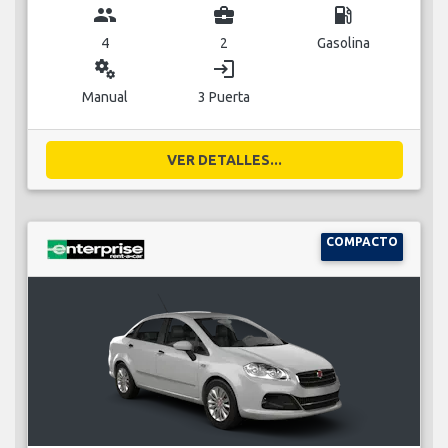
group
business_center
local_gas_station
4
2
Gasolina
miscellaneous_services
login
Manual
3 Puerta
VER DETALLES...
COMPACTO