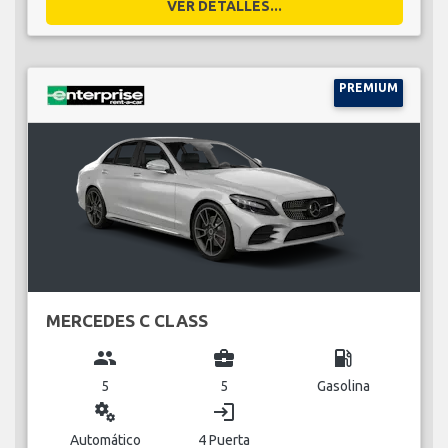
VER DETALLES...
PREMIUM
MERCEDES C CLASS
group
business_center
local_gas_station
5
5
Gasolina
miscellaneous_services
login
Automático
4 Puerta