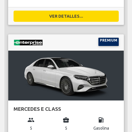
VER DETALLES...
PREMIUM
MERCEDES E CLASS
group
business_center
local_gas_station
5
5
Gasolina