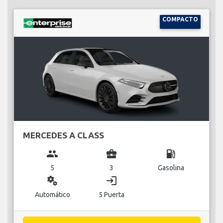
COMPACTO
MERCEDES A CLASS
group
business_center
local_gas_station
5
3
Gasolina
miscellaneous_services
login
Automático
5 Puerta