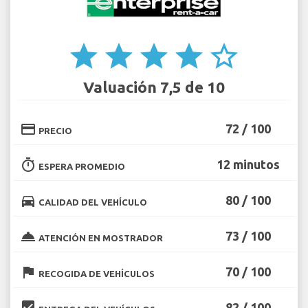
star
star
star
star
star_border
Valuación 7,5 de 10
credit_card
72 / 100
PRECIO
timer
12 minutos
ESPERA PROMEDIO
directions_car
80 / 100
CALIDAD DEL VEHÍCULO
room_service
73 / 100
ATENCIÓN EN MOSTRADOR
flag
70 / 100
RECOGIDA DE VEHÍCULOS
beenhere
82 / 100