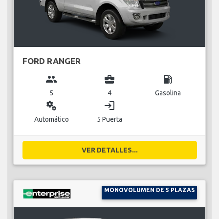
FORD RANGER
group
business_center
local_gas_station
5
4
Gasolina
miscellaneous_services
login
Automático
5 Puerta
VER DETALLES...
MONOVOLUMEN DE 5 PLAZAS