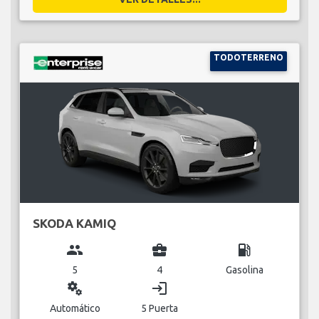
TODOTERRENO
SKODA KAMIQ
group
business_center
local_gas_station
5
4
Gasolina
miscellaneous_services
login
Automático
5 Puerta