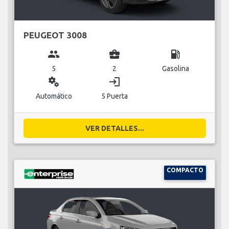
PEUGEOT 3008
group
business_center
local_gas_station
5
2
Gasolina
miscellaneous_services
login
Automático
5 Puerta
VER DETALLES...
COMPACTO