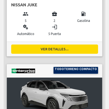
NISSAN JUKE
group
business_center
local_gas_station
5
2
Gasolina
miscellaneous_services
login
Automático
5 Puerta
VER DETALLES...
TODOTERRENO COMPACTO