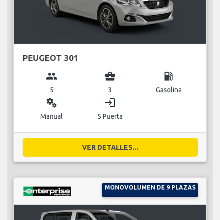
PEUGEOT 301
group
business_center
local_gas_station
5
3
Gasolina
miscellaneous_services
login
Manual
5 Puerta
VER DETALLES...
MONOVOLUMEN DE 9 PLAZAS