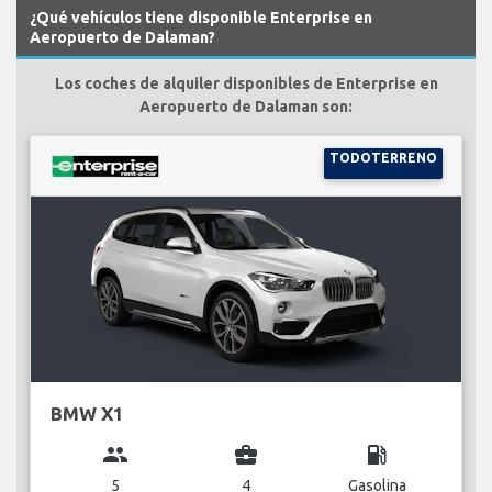
¿Qué vehículos tiene disponible Enterprise en
Aeropuerto de Dalaman?
Los coches de alquiler disponibles de Enterprise en
Aeropuerto de Dalaman son:
TODOTERRENO
BMW X1
group
business_center
local_gas_station
5
4
Gasolina