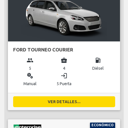
FORD TOURNEO COURIER
group
business_center
local_gas_station
5
4
Diésel
miscellaneous_services
login
Manual
5 Puerta
VER DETALLES...
ECONÓMICO