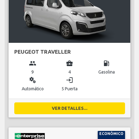
PEUGEOT TRAVELLER
group
business_center
local_gas_station
9
4
Gasolina
miscellaneous_services
login
Automático
5 Puerta
VER DETALLES...
ECONÓMICO