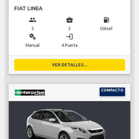
FIAT LINEA
group
business_center
local_gas_station
5
3
Diésel
miscellaneous_services
login
Manual
4 Puerta
VER DETALLES...
COMPACTO