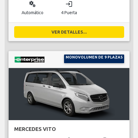
miscellaneous_services
login
Automático
4 Puerta
VER DETALLES...
MONOVOLUMEN DE 9 PLAZAS
MERCEDES VITO