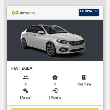
COMPACTO
FIAT EGEA
group
business_center
local_gas_station
5
3
Gasolina
miscellaneous_services
login
Manual
5 Puerta