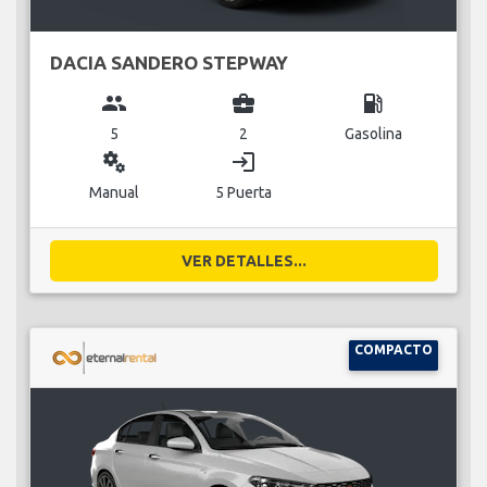
DACIA SANDERO STEPWAY
group
business_center
local_gas_station
5
2
Gasolina
miscellaneous_services
login
Manual
5 Puerta
VER DETALLES...
COMPACTO