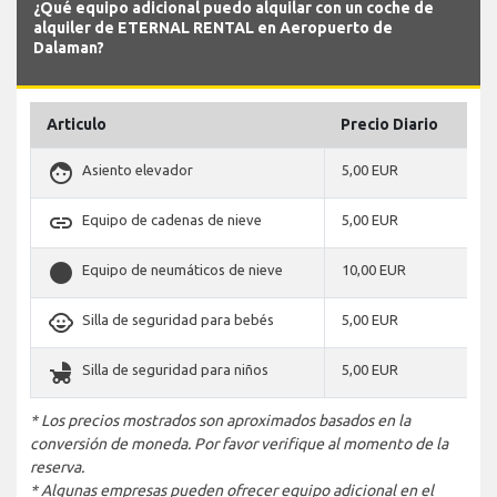
¿Qué equipo adicional puedo alquilar con un coche de
alquiler de ETERNAL RENTAL en Aeropuerto de
Dalaman?
Articulo
Precio Diario
face
Asiento elevador
5,00 EUR
link
Equipo de cadenas de nieve
5,00 EUR
stop_circle
Equipo de neumáticos de nieve
10,00 EUR
child_care
Silla de seguridad para bebés
5,00 EUR
child_friendly
Silla de seguridad para niños
5,00 EUR
* Los precios mostrados son aproximados basados en la
conversión de moneda. Por favor verifique al momento de la
reserva.
* Algunas empresas pueden ofrecer equipo adicional en el