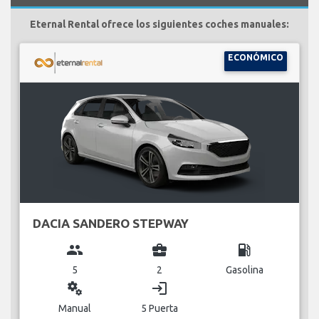
Eternal Rental ofrece los siguientes coches manuales:
ECONÓMICO
DACIA SANDERO STEPWAY
group
business_center
local_gas_station
5
2
Gasolina
miscellaneous_services
login
Manual
5 Puerta