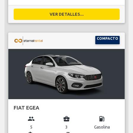
VER DETALLES...
COMPACTO
FIAT EGEA
group
business_center
local_gas_station
5
3
Gasolina