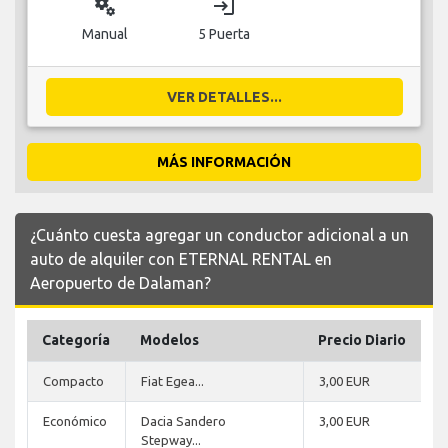
miscellaneous_services
login
Manual
5 Puerta
VER DETALLES...
MÁS INFORMACIÓN
¿Cuánto cuesta agregar un conductor adicional a un
auto de alquiler con ETERNAL RENTAL en
Aeropuerto de Dalaman?
Categoría
Modelos
Precio Diario
Compacto
Fiat Egea...
3,00 EUR
Económico
Dacia Sandero
3,00 EUR
Stepway...