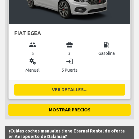
FIAT EGEA
group
business_center
local_gas_station
5
3
Gasolina
miscellaneous_services
login
Manual
5 Puerta
VER DETALLES...
MOSTRAR PRECIOS
¿Cuáles coches manuales tiene Eternal Rental de oferta
en Aeropuerto de Dalaman?