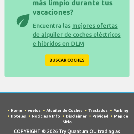
más limpio durante tus
vacaciones?
eco
Encuentra las
mejores ofertas
de alquiler de coches eléctricos
e híbridos en DLM
BUSCAR COCHES
Home
vuelos
Alquiler de Coches
Traslados
Parking
Hoteles
Noticias y Info
Disclaimer
Prividad
Map de
Sitio
COPYRIGHT © 2026 Try Quantum OU trading as