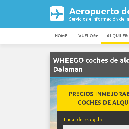
Aeropuerto d
Servicios e Información de i
HOME
VUELOS
ALQUILER
WHEEGO coches de alq
Dalaman
PRECIOS INMEJORA
COCHES DE ALQU
Lugar de recogida