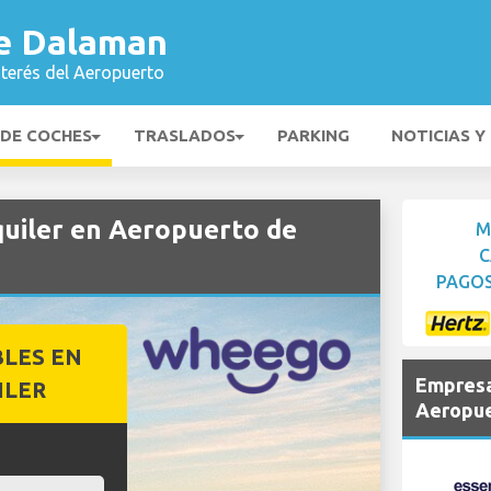
e Dalaman
nterés del Aeropuerto
 DE COCHES
TRASLADOS
PARKING
NOTICIAS Y
uiler en Aeropuerto de
M
C
PAGOS
BLES EN
Empresa
ILER
Aeropue