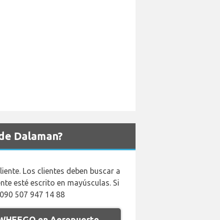
 de Dalaman?
iente. Los clientes deben buscar a
te esté escrito en mayúsculas. Si
0090 507 947 14 88
e WHEEGO en Aeropuerto