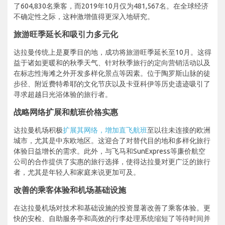
了604,830名乘客，而2019年10月仅为481,567名。在全球经济
不确定性之际，这种激增值得更深入地研究。
旅游旺季延长和吸引力多元化
达拉曼传统上是夏季目的地，成功将旅游旺季延长至10月。这得
益于诸如更暖和的秋季天气、针对秋季旅行的定向营销活动以及
在标志性海滩之外开发多样化景点等因素。位于陶罗斯山脉的徒
步径、附近费特希耶的文化节庆以及卡亚科伊等历史遗迹吸引了
寻求超越日光浴体验的旅行者。
战略网络扩展和航班价格实惠
达拉曼机场积极
扩展其网络，增加直飞航班
至以往未连接的欧洲
城市，尤其是中东欧地区。这迎合了对替代目的地和多样化旅行
体验日益增长的需求。此外，与飞马和SunExpress等廉价航空
公司的合作提供了实惠的旅行选择，使得达拉曼对更广泛的旅行
者，尤其是年轻人和家庭来说更加可及。
改善的乘客体验和机场基础设施
在达拉曼机场对技术和基础设施的投资显著改善了乘客体验。更
快的安检、自助服务亭和高效的行李处理系统缩短了等待时间并