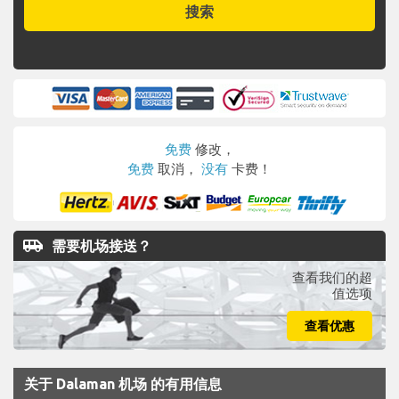
搜索
免费
修改，
免费
取消，
没有
卡费！
airport_shuttle
需要机场接送？
查看我们的超
值选项
查看优惠
关于 Dalaman 机场 的有用信息