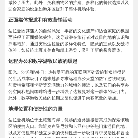
减轻了压力。此外，免税购物区的扩建、多样化的餐饮选择以及
适合家庭的设施如游乐区提升了整体机场体验。
正面媒体报道和有效营销活动
达拉曼因其迷人的自然风光、丰富的文化遗产和适合家庭的氛围
而获得了正面媒体关注。这导致潜在旅行者对该目的地的认识和
兴趣增加。通过突出达拉曼的多样化特色、隐藏的宝藏以及独特
体验，如传统土耳其美食和船上游览，吸引了新的乘客群体。
远程办公和数字游牧民族的崛起
阳光、沙滩和Wi-Fi：达拉曼可靠的互联网基础设施和负担得起
的生活成本吸引了越来越多寻求远程办公天堂的数字游牧民族。
与费特希耶和卡斯等充满活力的城镇的接近，以及它们的共享办
公空间和热闹咖啡馆进一步增强了达拉曼对这一群体的吸引力。
此外，数字游牧民族的长期逗留也促进了乘客流量的增加。
地理位置和便捷性的力量
达拉曼机场位于土耀蓝海岸，优越的道路连接使其成为探索该地
区的便捷入口。靠近奥卢登尼兹和卡亚科伊等热门旅游目的地，
以及方便租车和独立探索的便利性进一步吸引寻求灵活性和冒险