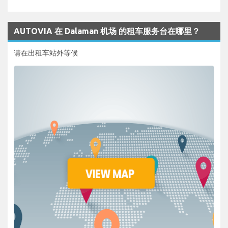
AUTOVIA 在 Dalaman 机场 的租车服务台在哪里？
请在出租车站外等候