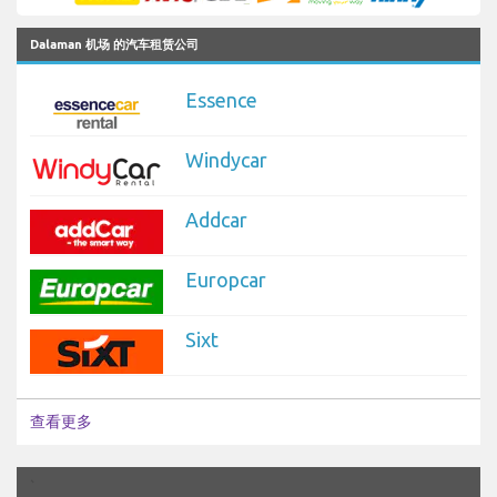
Dalaman 机场 的汽车租赁公司
Essence
Windycar
Addcar
Europcar
Sixt
查看更多
`