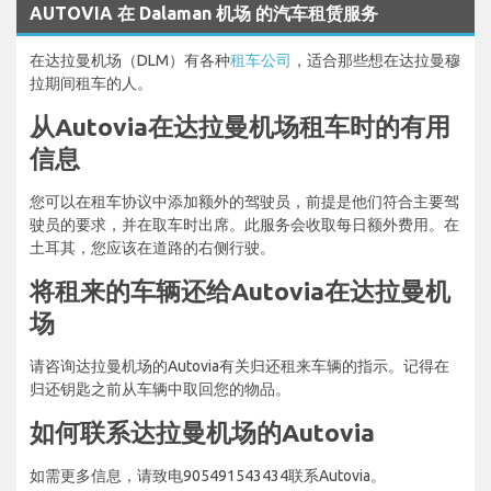
AUTOVIA 在 Dalaman 机场 的汽车租赁服务
在达拉曼机场（DLM）有各种
租车公司
，适合那些想在达拉曼穆
拉期间租车的人。
从Autovia在达拉曼机场租车时的有用
信息
您可以在租车协议中添加额外的驾驶员，前提是他们符合主要驾
驶员的要求，并在取车时出席。此服务会收取每日额外费用。在
土耳其，您应该在道路的右侧行驶。
将租来的车辆还给Autovia在达拉曼机
场
请咨询达拉曼机场的Autovia有关归还租来车辆的指示。记得在
归还钥匙之前从车辆中取回您的物品。
如何联系达拉曼机场的Autovia
如需更多信息，请致电905491543434联系Autovia。