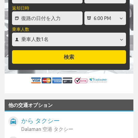
返却日時
乗車人数
検索
他の交通オプション
から タクシー
local_taxi
Dalaman 空港 タクシー