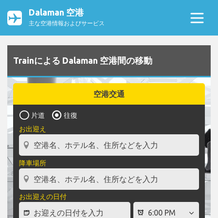
Dalaman 空港
主な空港情報およびサービス
Trainによる Dalaman 空港間の移動
空港交通
片道
往復
お出迎え
降車場所
お出迎えの日付