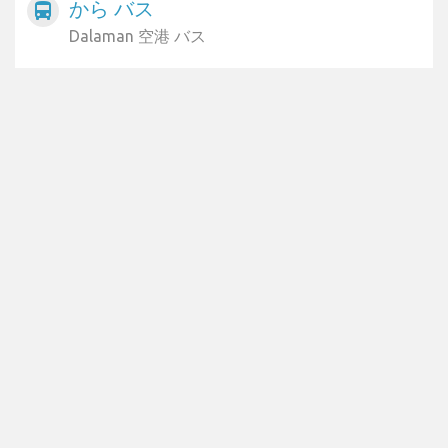
から バス
directions_bus
Dalaman 空港 バス