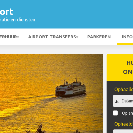
ort
matie en diensten
ERHUUR
AIRPORT TRANSFERS
PARKEREN
INFO
H
ON
Ophaallo
Op an
Ophaal