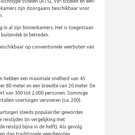
uchttype stoelen (ATS), VIP-stoelen en één-
enkamers zijn doorgaans beschikbaar voor
n.
ng in al zijn binnenkamers. Het is toegestaan
buitendek te betreden.
eschikbaar op conventionele veerboten van
igen hebben een maximale snelheid van 45
er 80 meter en een breedte van 20 meter. De
eert van 300 tot 2.000 personen. Sommige
tallen voertuigen vervoeren (ca. 200).
 vaartuigen steeds populairder geworden
reistijden (in vergelijking met
 reistijd bijna in de helft). Als gevolg
ten dan traditionele veerdiensten.