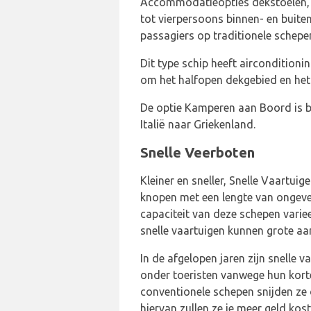
Accommodatieopties dekstoelen, l
tot vierpersoons binnen- en buit
passagiers op traditionele schepe
Dit type schip heeft airconditioni
om het halfopen dekgebied en het 
De optie Kamperen aan Boord is b
Italië naar Griekenland.
Snelle Veerboten
Kleiner en sneller, Snelle Vaartu
knopen met een lengte van ongeve
capaciteit van deze schepen vari
snelle vaartuigen kunnen grote aan
In de afgelopen jaren zijn snelle
onder toeristen vanwege hun korte 
conventionele schepen snijden ze de
hiervan zullen ze je meer geld kos