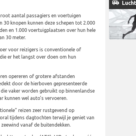
airport_shuttle
Lucht
root aantal passagiers en voertuigen
an 30 knopen kunnen deze schepen tot 2.000
den en 1.000 voertuigplaatsen over hun hele
an 30 meter.
er voor reizigers is conventionele of
 die er het langst over doen om hun
eren opereren of grotere afstanden
gedekt door de hierboven gepresenteerde
 die vaker worden gebruikt op binnenlandse
ar kunnen wel auto's vervoeren.
tionele" reizen zeer rustgevend op
oral tijdens dagtochten terwijl je geniet van
 zeewind vanaf de buitendekken.