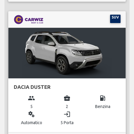
SUV
DACIA DUSTER
group
business_center
local_gas_station
5
2
Benzina
miscellaneous_services
login
Automatico
5 Porta