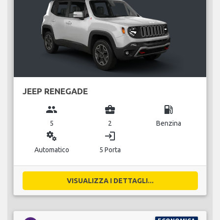
JEEP RENEGADE
group
business_center
local_gas_station
5
2
Benzina
miscellaneous_services
login
Automatico
5 Porta
VISUALIZZA I DETTAGLI...