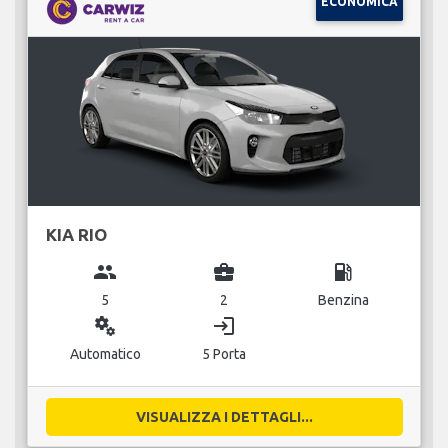
ECONOMICA
KIA RIO
group
business_center
local_gas_station
5
2
Benzina
miscellaneous_services
login
Automatico
5 Porta
VISUALIZZA I DETTAGLI...