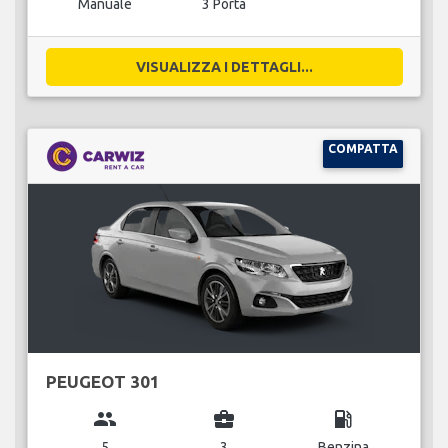
Manuale
3 Porta
VISUALIZZA I DETTAGLI...
COMPATTA
PEUGEOT 301
group
business_center
local_gas_station
5
3
Benzina