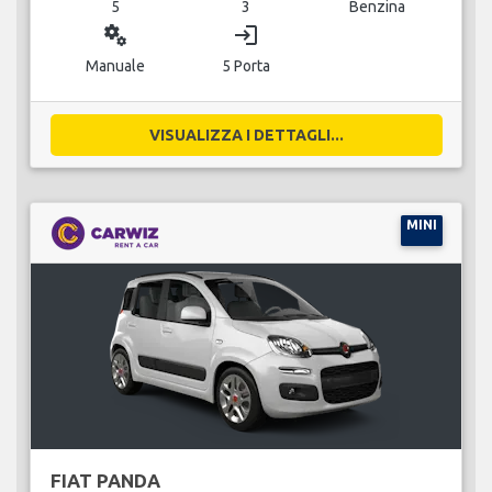
5
3
Benzina
miscellaneous_services
login
Manuale
5 Porta
VISUALIZZA I DETTAGLI...
MINI
FIAT PANDA