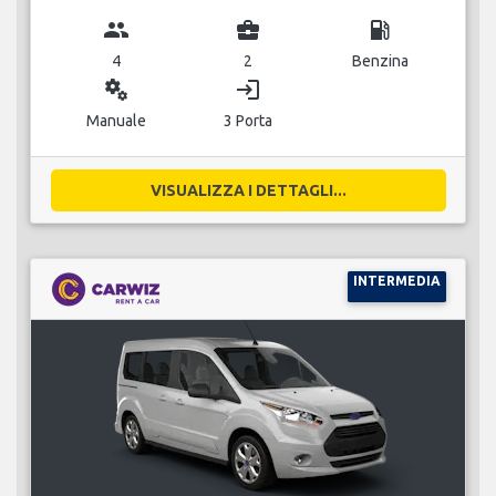
group
business_center
local_gas_station
4
2
Benzina
miscellaneous_services
login
Manuale
3 Porta
VISUALIZZA I DETTAGLI...
INTERMEDIA