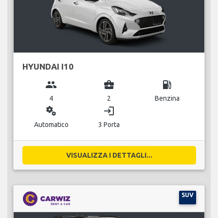
HYUNDAI I10
group
business_center
local_gas_station
4
2
Benzina
miscellaneous_services
login
Automatico
3 Porta
VISUALIZZA I DETTAGLI...
SUV