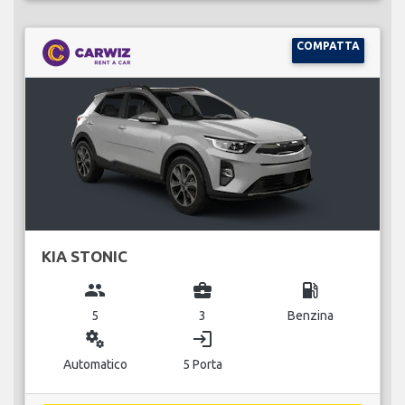
COMPATTA
KIA STONIC
group
business_center
local_gas_station
5
3
Benzina
miscellaneous_services
login
Automatico
5 Porta