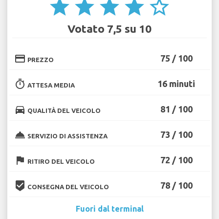
star
star
star
star
star_border
Votato 7,5 su 10
credit_card
75 / 100
PREZZO
timer
16 minuti
ATTESA MEDIA
directions_car
81 / 100
QUALITÀ DEL VEICOLO
room_service
73 / 100
SERVIZIO DI ASSISTENZA
flag
72 / 100
RITIRO DEL VEICOLO
beenhere
78 / 100
CONSEGNA DEL VEICOLO
Fuori dal terminal