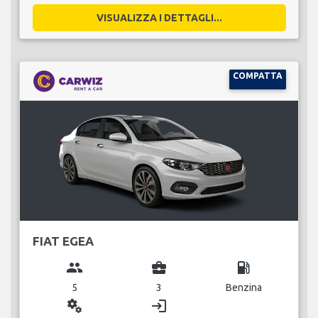
VISUALIZZA I DETTAGLI...
COMPATTA
FIAT EGEA
group
business_center
local_gas_station
5
3
Benzina
miscellaneous_services
login