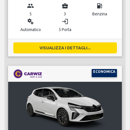
group
business_center
local_gas_station
5
3
Benzina
miscellaneous_services
login
Automatico
5 Porta
VISUALIZZA I DETTAGLI...
ECONOMICA