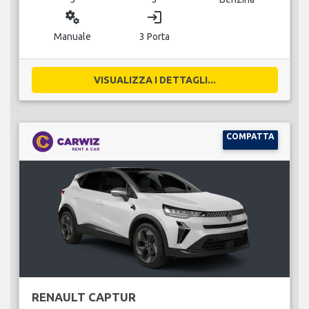
miscellaneous_services
login
Manuale
3 Porta
VISUALIZZA I DETTAGLI...
COMPATTA
RENAULT CAPTUR