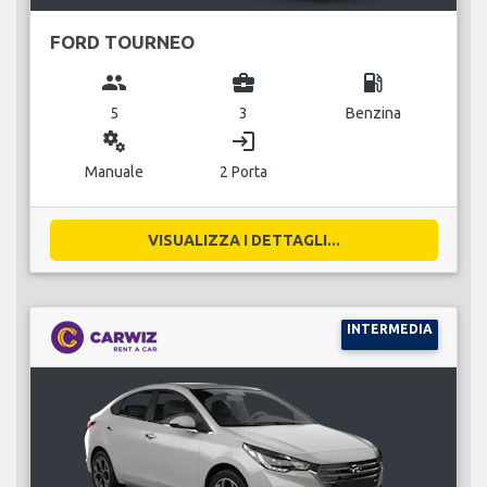
FORD TOURNEO
group
business_center
local_gas_station
5
3
Benzina
miscellaneous_services
login
Manuale
2 Porta
VISUALIZZA I DETTAGLI...
INTERMEDIA