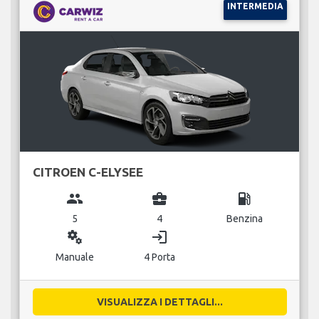
INTERMEDIA
CITROEN C-ELYSEE
group
business_center
local_gas_station
5
4
Benzina
miscellaneous_services
login
Manuale
4 Porta
VISUALIZZA I DETTAGLI...