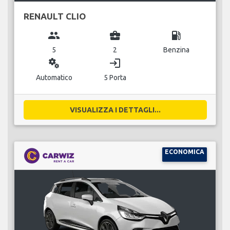
RENAULT CLIO
group
business_center
local_gas_station
5
2
Benzina
miscellaneous_services
login
Automatico
5 Porta
VISUALIZZA I DETTAGLI...
ECONOMICA