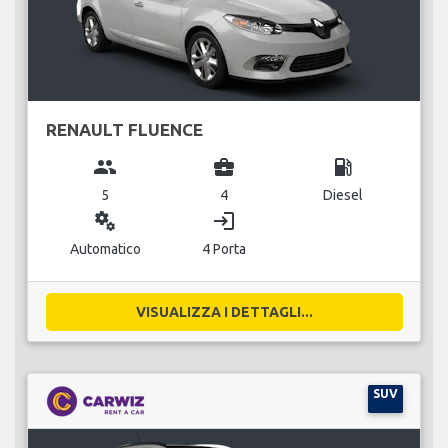
RENAULT FLUENCE
group
business_center
local_gas_station
5
4
Diesel
miscellaneous_services
login
Automatico
4 Porta
VISUALIZZA I DETTAGLI...
SUV