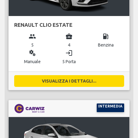
RENAULT CLIO ESTATE
group
business_center
local_gas_station
5
4
Benzina
miscellaneous_services
login
Manuale
5 Porta
VISUALIZZA I DETTAGLI...
INTERMEDIA