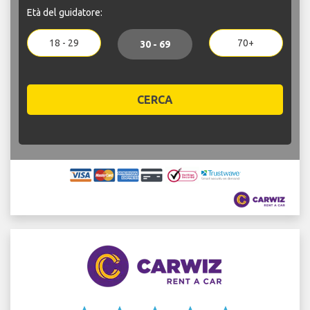
Età del guidatore:
18 - 29
70+
30 - 69
CERCA