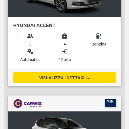
HYUNDAI ACCENT
group
business_center
local_gas_station
5
4
Benzina
miscellaneous_services
login
Automatico
4 Porta
VISUALIZZA I DETTAGLI...
MINI