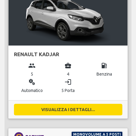
RENAULT KADJAR
group
business_center
local_gas_station
5
4
Benzina
miscellaneous_services
login
Automatico
5 Porta
VISUALIZZA I DETTAGLI...
MONOVOLUME A 5 POSTI