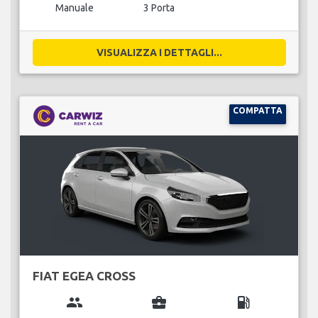
Manuale
3 Porta
VISUALIZZA I DETTAGLI...
COMPATTA
FIAT EGEA CROSS
group
business_center
local_gas_station