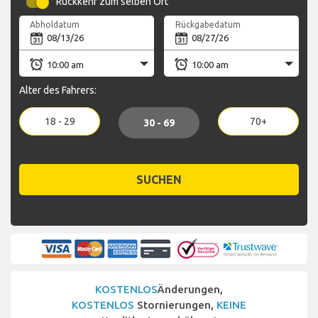
Rückkehr zum selben Ort
Abholdatum
Rückgabedatum
Alter des Fahrers:
18 - 29
70+
30 - 69
SUCHEN
KOSTENLOS
Änderungen,
KOSTENLOS
Stornierungen,
KEINE